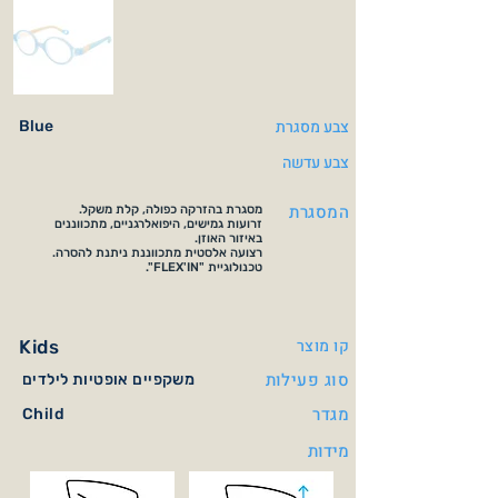
צבע מסגרת
Blue
צבע עדשה
המסגרת
מסגרת בהזרקה כפולה, קלת משקל.
זרועות גמישים, היפואלרגניים, מתכווננים
באיזור האוזן.
רצועה אלסטית מתכווננת ניתנת להסרה.
טכנולוגיית "FLEX'IN".
קו מוצר
Kids
סוג פעילות
משקפיים אופטיות לילדים
מגדר
Child
מידות