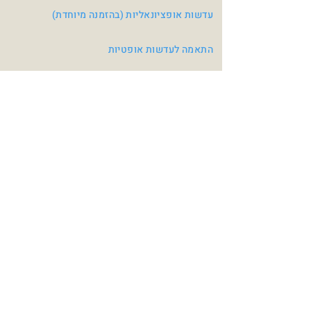
עדשות אופציונאליות (בהזמנה מיוחדת)
התאמה לעדשות אופטיות
צבעי משקפיים
Turquoise
Blue
Pink
Red