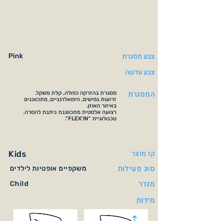
צבע מסגרת
Pink
צבע עדשה
המסגרת
מסגרת בהזרקה כפולה, קלת משקל.
זרועות גמישים, היפואלרגניים, מתכווננים
באיזור האוזן.
רצועה אלסטית מתכווננת ניתנת להסרה.
טכנולוגיית "FLEX'IN".
קו מוצר
Kids
סוג פעילות
משקפיים אופטיות לילדים
מגדר
Child
מידות