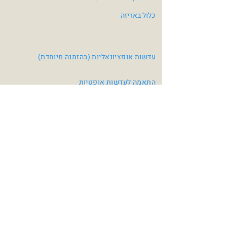
כלול באריזה
עדשות אופציונאליות (בהזמנה מיוחדת)
התאמה לעדשות אופטיות
צבעי משקפיים
Crystal Grey / Red
Black / Blue