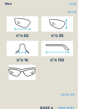
מגדר
Men
מידות
35 מ"מ
50 מ"מ
135 מ"מ
16 מ"מ
סוג עדשה
בסיס קימור
BASE 6