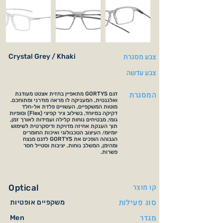
צבע מסגרת
Crystal Grey / Khaki
צבע עדשה
המסגרת
דגם GORTYS מתאפיין בחזית אצטט מעודנת
ואלגנטית, המעניקה לו מראה מודרני ומתוחכם.
מוטות המשקפיים, העשויים פלדת אל-חלד
דקיקה במיוחד, בשילוב ציר קפיצי (Flex) וסופיות
גומי, מבטיחים נוחות קלילה ועמידות לאורך זמן,
תוך הענקת אחיזה מדויקת ודיסקרטית לשימוש
יומיומי. העיצוב הטכנולוגי ואיכות החומרים
הגבוהה הופכים את GORTYS לדגם מנצח
ומהימן, המשלב נוחות, יציבות וסטייל חסר
פשרות.
קו מוצר
Optical
סוג פעילות
משקפיים אופטיות
מגדר
Men