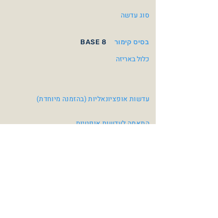
סוג עדשה
בסיס קימור
BASE 8
כלול באריזה
עדשות אופציונאליות (בהזמנה מיוחדת)
התאמה לעדשות אופטיות
צבעי משקפיים
Blue / Orange
Mat Grey / Lime
Brown with Orange
Grey Polarized Cat.3
Mirror Cat.3