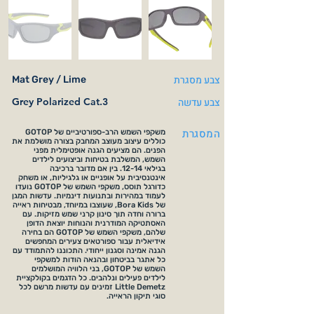
צבע מסגרת
Mat Grey / Lime
צבע עדשה
Grey Polarized Cat.3
המסגרת
משקפי השמש הרב-ספורטיביים של GOTOP
כוללים עיצוב מעוצב המחבק בצורה מושלמת את
הפנים. הם מציעים הגנה אופטימלית מפני
השמש, המשלבת בטיחות וביצועים לילדים
בגילאי 12-14. בין אם מדובר ברכיבה
אינטנסיבית על אופניים או גלגיליות, או משחק
כדורגל תוסס, משקפי השמש של GOTOP נועדו
לעמוד במהירות ובתנועות דינמיות. עדשות המגן
של Bora Kids, שעוצבו במיוחד, מבטיחות ראייה
ברורה וחדה תוך סינון קרני שמש מזיקות. עם
האסתטיקה המודרנית והנוחות יוצאת הדופן
שלהם, משקפי השמש של GOTOP הם בחירה
אידיאלית עבור ספורטאים צעירים המחפשים
הגנה אמינה וסגנון ייחודי. התכוננו להתמודד עם
כל אתגר בביטחון ובהנאה הודות למשקפי
השמש של GOTOP, בני הלוויה המושלמים
לילדים פעילים ונלהבים. כל הדגמים בקולקציית
Little Demetz זמינים עם עדשות מרשם לכל
סוגי תיקון הראייה.