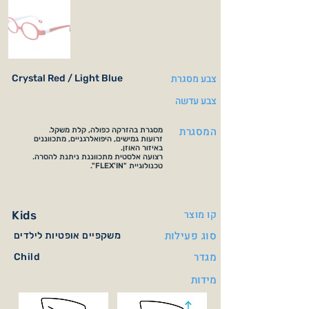
צבע מסגרת
Crystal Red / Light Blue
צבע עדשה
המסגרת
מסגרת בהזרקה כפולה, קלת משקל.
זרועות גמישים, היפואלרגניים, מתכווננים
באיזור האוזן.
רצועה אלסטית מתכווננת ניתנת להסרה.
טכנולוגיית "FLEX'IN".
קו מוצר
Kids
סוג פעילות
משקפיים אופטיות לילדים
מגדר
Child
מידות