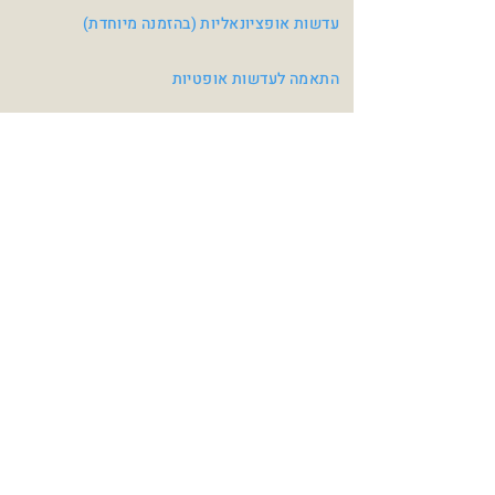
עדשות אופציונאליות (בהזמנה מיוחדת)
התאמה לעדשות אופטיות
צבעי משקפיים
Pink
Crystal Red / Light
Blue
Navy / Turquoise