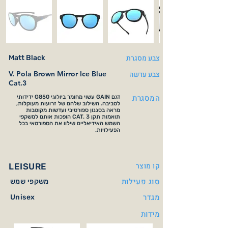
צבע מסגרת
Matt Black
צבע עדשה
V. Pola Brown Mirror Ice Blue
Cat.3
המסגרת
דגם GAIN עשוי מחומר ביולוגי G850 ידידותי
לסביבה. השילוב שלהם של זרועות מעוקלות,
מראה בסגנון ספורטיבי ועדשות מקוטבות
תואמות תקן CAT. 3 הופכות אותם למשקפי
השמש האידיאליים שילוו את הספורטאי בכל
הפעילויות.
קו מוצר
LEISURE
סוג פעילות
משקפי שמש
מגדר
Unisex
מידות