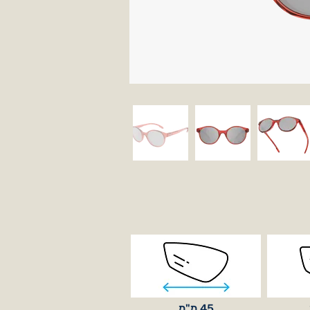
45 מ"מ