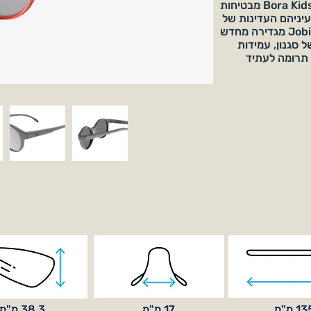
נעימה לאורך כל היום. עדשות המגן של Bora Kids מבטיחות
יניהם העדינות של
הקטנטנים שלכם מפני קרניים מזיקות. Jobio מגדירה מחדש
 סגנון, עמידות
 תרומה לעתיד
1 מ"מ
17 מ"מ
38.3 מ"מ