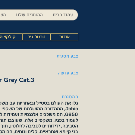
עמוד הבית
המותגים שלנו
משק
אודות
טכנולוגיה
קולקציה
צבע מסגרת
צבע עדשה
or Grey Cat.3
המסגרת
גלו את העולם בסטייל ובאחריות עם מש
Jobio, המהדורה המושלמת של משקפי
G850, הם משלבים אלגנטיות ועמידו
לעמוד בפניו. משקפיים אלה, שעוצבו תו
הסביבה, ידידותיים לסביבה לחלוטין, תו
בני קיימא ואחראיים. קלים ונוחים, הם מ