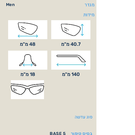
מגדר
Men
מידות
40.7 מ"מ
48 מ"מ
140 מ"מ
18 מ"מ
סוג עדשה
בסיס קימור
BASE 5