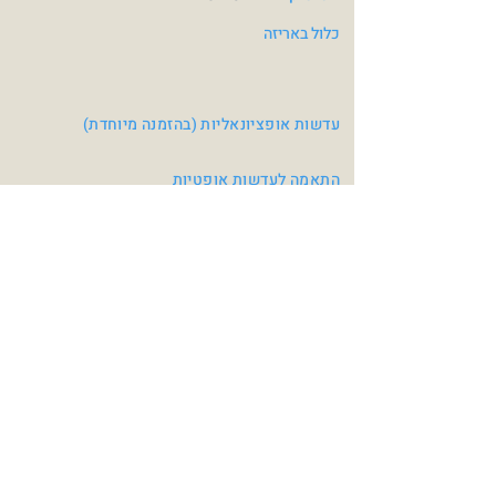
כלול באריזה
עדשות אופציונאליות (בהזמנה מיוחדת)
התאמה לעדשות אופטיות
צבעי משקפיים
Mat Black / Red
Mat Gun / Lime