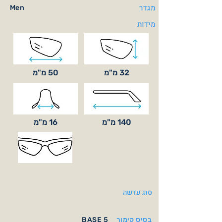
מגדר
Men
מידות
32 מ"מ
50 מ"מ
140 מ"מ
16 מ"מ
סוג עדשה
בסיס קימור
BASE 5