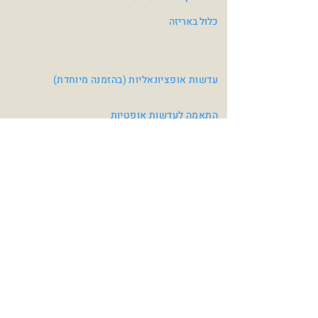
כלול באריזה
עדשות אופציונאליות (בהזמנה מיוחדת)
התאמה לעדשות אופטיות
צבעי משקפיים
Mat Black / Blue
Mat Gun / Orange