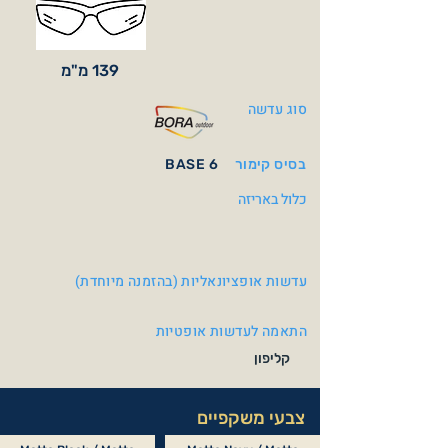
139 מ"מ
סוג עדשה
בסיס קימור
BASE 6
כלול באריזה
עדשות אופציונאליות (בהזמנה מיוחדת)
התאמה לעדשות אופטיות
קליפון
צבעי משקפיים