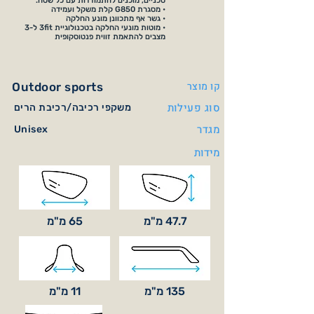
טכניים, מוכנים להתמודדות עם כל שטח.
• מסגרת G850 קלת משקל ועמידה
• גשר אף מתכוונן מונע החלקה
• מוטות מונעי החלקה בטכנולוגיית 3fit ל-3
מצבים להתאמת זווית פנטוסקופית
קו מוצר
Outdoor sports
סוג פעילות
משקפי רכיבה/רכיבת הרים
מגדר
Unisex
מידות
47.7 מ"מ
65 מ"מ
135 מ"מ
11 מ"מ