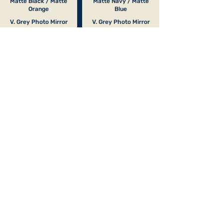
Matte Black / Matte
Matte Navy / Matte
Orange
Blue
V. Grey Photo Mirror
V. Grey Photo Mirror
Orange Cat.1 to 3
Silver Cat.1 to 3
Matte Dark Green /
Matte Black / Khaki
Matte Green
V. Brown Mirror Blue
V. Rose Mirror Green
Ice Cat.3
Cat.3