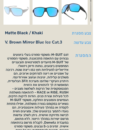
צבע מסגרת
Matte Black / Khaki
צבע עדשה
V. Brown Mirror Blue Ice Cat.3
המסגרת
דגם M-SUIT: משקפי ספורט בעלי ביצועים
גבוהים עם התאמה מתכווננת. משקפי הספורט
של M-SUIT מיועדים לספורטאים תובעניים
המחפשים ביצועים, נוחות ודיוק ויזואלי.
אידיאליים לפעילויות חוץ כמו ריצת שטח, רכיבה
על אופניים או ריצה למרחקים ארוכים, הם
משלבים קלילות, יציבות ועיצוב אווירודינמי.
היתרון העיקרי שלהם: מערכת 3Fit הבלעדית,
המאפשרת לך להתאים את הזווית
הפנטוסקופית של הרקות לשלושה מצבים -
RISE, RUSH או RACE - להתאמה מושלמת
לכל פעילות וצורת פנים. הודות לרקות הדקים,
הגמישים והמונעים החלקה, משקפי M-SUIT
נשארים במקומם בצורה מושלמת, אפילו מתחת
לקסדה או במהלך פעילות אינטנסיבית. הם
נועדו לתמוך בביצועים שלך, ומציעים חווית
לבישה מדויקת ואישית. ניתן לשלב עדשות
מרשם ישירות במהלך הייצור, ללא מתאם,
במעבדת Demetz, לקבלת מרשם בהתאמה
אישית. זמינים ב-5 צבעים. משקפי ספורט