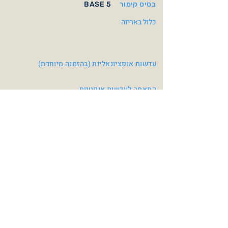
בסיס קימור
BASE 5
כלול באריזה
עדשות אופציונאליות (בהזמנה מיוחדת)
התאמה לעדשות אופטיות
צבעי משקפיים
MATTE BLACK / RED
Matte Navy Blue / Blue