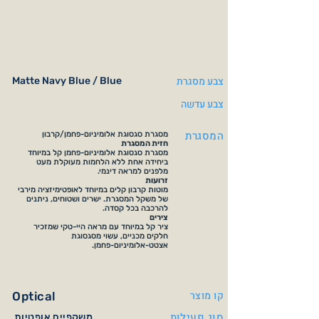
צבע מסגרת
Matte Navy Blue / Blue
צבע עדשה
המסגרת
מסגרת סגסוגת אלומיניום-פחמן/קרבון
חזית המסגרת
מסגרת סגסוגת אלומיניום-פחמן קל במיוחד
ביחידה אחת ללא הלחמות מעוקלת מעט
מלפנים למראה דינמי.
זרועות
מוטות קרבון קלים במיוחד לאופטימיזציה מירבי
של משקל המסגרת. ישרים ושטוחים, ניתנים
להרכבה בכל קסדה.
צירים
ציר קל במיוחד עם מראה היי-טקי שמזכיר
חלקים מכניים, עשוי מסגסוגת
אצטט-אלומיניום-פחמן.
קו מוצר
Optical
סוג פעילות
משקפיים אופטיות