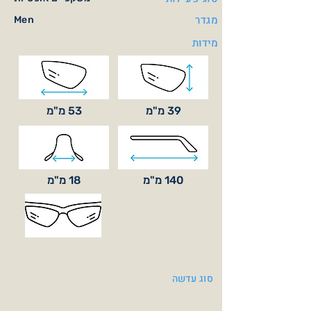
מגדר
Men
מידות
39 מ"מ
53 מ"מ
140 מ"מ
18 מ"מ
סוג עדשה