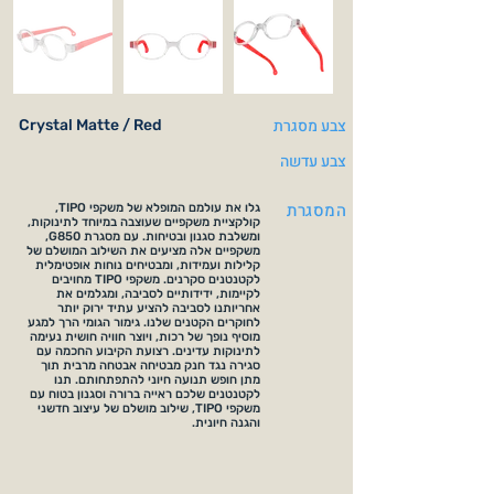
צבע מסגרת
Crystal Matte / Red
צבע עדשה
המסגרת
גלו את עולמם המופלא של משקפי TIPO,
קולקציית משקפיים שעוצבה במיוחד לתינוקות,
ומשלבת סגנון ובטיחות. עם מסגרת G850,
משקפיים אלה מציעים את השילוב המושלם של
קלילות ועמידות, ומבטיחים נוחות אופטימלית
לקטנטנים סקרנים. משקפי TIPO מחויבים
לקיימות, ידידותיים לסביבה, ומגלמים את
אחריותנו לסביבה להציע עתיד ירוק יותר
לחוקרים הקטנים שלנו. גימור הגומי הרך למגע
מוסיף נופך של רכות, ויוצר חוויה חושית נעימה
לתינוקות עדינים. רצועת הקיבוע החכמה עם
סגירה נגד חנק מבטיחה אבטחה מרבית תוך
מתן חופש תנועה חיוני להתפתחותם. תנו
לקטנטנים שלכם ראייה ברורה וסגנון בטוח עם
משקפי TIPO, שילוב מושלם של עיצוב חדשני
והגנה חיונית.