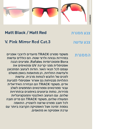
צבע מסגרת
Matt Black / Matt Red
צבע עדשה
V. Pink Mirror Red Cat.3
המסגרת
משקפי ספורט TRACK מיועדים לרוכבי אופניים
במהירות גבוהה ולרצי שטח. הם כוללים עדשות
Bora ופוטוכרומיות Rafales, ומציעים הגנה
אופטימלית מפני קרינת UV ומתאימים את
עצמם לכל תנאי האור. הודות לעיצוב המתכוונן
ולעדשות התלויות, הן מותאמות באופן מושלם
לפנים של הלובש לנוחות מרבית. עדשות
התלויות מבטיחות גם אוורור אופטימלי למניעת
אדים. משקפי TRACK הם הבחירה האידיאלית
עבור ספורטאים וספורטאים המחפשים לשלב
מהירות, נוחות וביצועים באימונים ובתחרויות
שלהם. עם העיצוב האלגנטי והפונקציונליות
המעולה שלהם, משקפי TRACK הם פריט חובה
לכל חובב ספורט שרוצה להצטיין. התאמה
נוספת זמינה אצל האופטיקה הקרובה ביותר עם
ערכת אופטיקה או מתאמים.