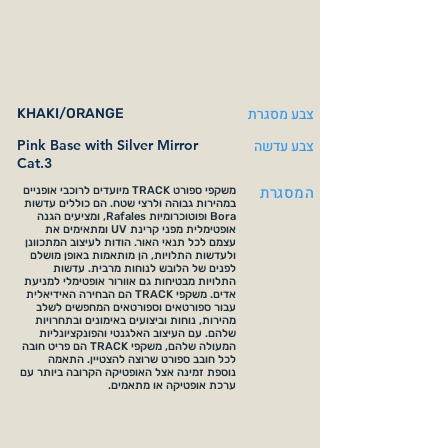
צבע מסגרת
KHAKI/ORANGE
צבע עדשה
Pink Base with Silver Mirror
Cat.3
המסגרת
משקפי ספורט TRACK מיועדים לרוכבי אופניים
במהירות גבוהה ולרצי שטח. הם כוללים עדשות
Bora ופוטוכרומיות Rafales, ומציעים הגנה
אופטימלית מפני קרינת UV ומתאימים את
עצמם לכל תנאי האור. הודות לעיצוב המתכוונן
ולעדשות התלויות, הן מותאמות באופן מושלם
לפנים של הלובש לנוחות מרבית. עדשות
התלויות מבטיחות גם אוורור אופטימלי למניעת
אדים. משקפי TRACK הם הבחירה האידיאלית
עבור ספורטאים וספורטאים המחפשים לשלב
מהירות, נוחות וביצועים באימונים ובתחרויות
שלהם. עם העיצוב האלגנטי והפונקציונליות
המעולה שלהם, משקפי TRACK הם פריט חובה
לכל חובב ספורט שרוצה להצטיין. התאמה
נוספת זמינה אצל האופטיקה הקרובה ביותר עם
ערכת אופטיקה או מתאמים.