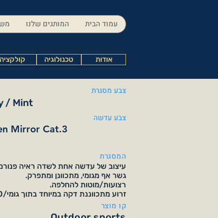
עמוד הבית
המותגים שלנו
משק
אודות
טכנולוגיה
קולקציה
צבע מסגרת
 / Mint
צבע עדשה
en Mirror Cat.3
המסגרת
עיצוב של עדשה אחת לשדה ראיה פנורמי
גשר אף מגומי, מתכוונן ומתפרק.
רצועות/מוטות להחלפה.
זרוע מתכווננת דקה במיוחד בתוך גומי/TR90 מוזרק כפול.
קו מוצר
Outdoor sports