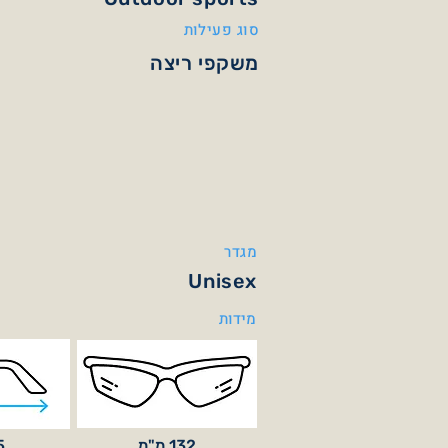
סוג פעילות
משקפי ריצה
מגדר
Unisex
מידות
132 מ"מ
35