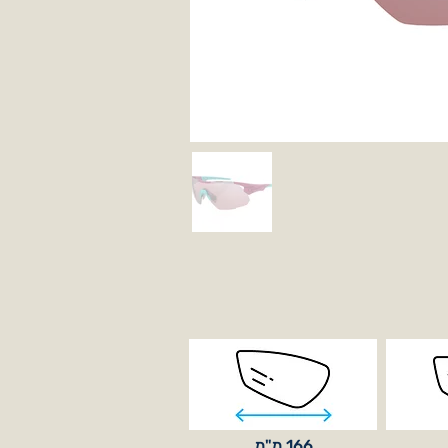
166 מ"מ