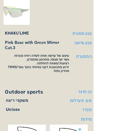
צבע מסגרת
KHAKI/LIME
צבע עדשה
Pink Base with Green Mirror
Cat.3
המסגרת
עיצוב של עדשה אחת לשדה ראיה פנורמי.
גשר אף מגומי, מתכוונן ומתפרק.
רצועות/מוטות להחלפה.
זרוע מתכווננת דקה במיוחד בתוך גומי/TR90
מוזרק כפול.
קו מוצר
Outdoor sports
סוג פעילות
משקפי ריצה
מגדר
Unisex
מידות