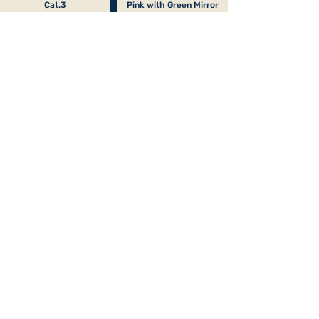
Cat.3
Pink with Green Mirror
Cat.3
Size M
Size M
NAVY/LIME
CRYSTAL
Purple Base with
GREY/FUCHSIA
Green Mirror Cat.3
Pink Base with Red
Size M
Mirror Cat.3
Size M
MATTE BLACK / SHINY
BLACK