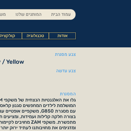
עמוד הבית
המותגים שלנו
משק
אודות
טכנולוגיה
קולקציה
צבע מסגרת
 / Yellow
צבע עדשה
המסגרת
המושלמת לילדים המחפשים סגנון קלאסי ו
עם מסגרת G850, משקפיים אופט
בצורה חלקה קלילות ועמידות, ומציעים חוו
מתפשרת. משקפי ZAM מחויבי
ומדגימים את מחויבותנו לעתיד ירוק יותר