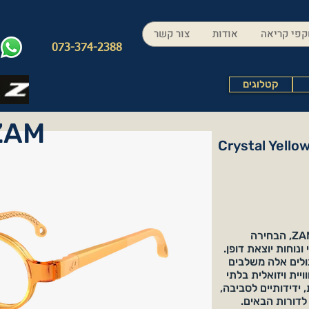
פי קריאה
אודות
צור קשר
073-374-2388
קטלוגים
ZAM
Crystal Yellow
גלו את האלגנטיות הנצחית של משקפי ZAM, הבחירה
נוחות יוצאת דופן.
יים עגולים אלה משלבים
יית ויזואלית בלתי
ם לקיימות, ידידותיים לסביבה,
 לדורות הבאים.