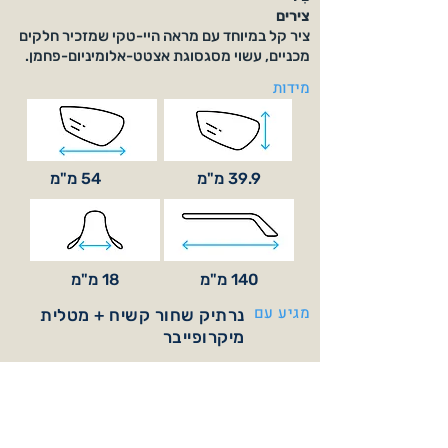
צירים
ציר קל במיוחד עם מראה היי-טקי שמזכיר חלקים
מכניים, עשוי מסגסוגת אצטט-אלומיניום-פחמן.
מידות
39.9 מ"מ
54 מ"מ
140 מ"מ
18 מ"מ
מגיע עם
נרתיק שחור קשיח + מטלית
מיקרופייבר
צבעי משקפיים