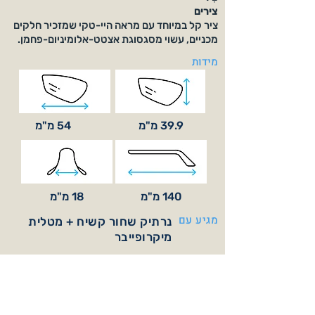
צירים
ציר קל במיוחד עם מראה היי-טקי שמזכיר חלקים
מכניים, עשוי מסגסוגת אצטט-אלומיניום-פחמן.
מידות
39.9 מ"מ
54 מ"מ
140 מ"מ
18 מ"מ
מגיע עם
נרתיק שחור קשיח + מטלית
מיקרופייבר
צבעי משקפיים