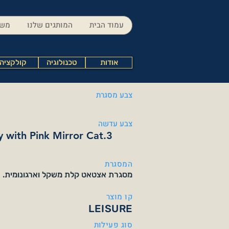
עמוד הבית
המותגים שלנו
משק
אודות
טכנולוגיה
קולקציה
צבע מסגרת
צבע עדשה
y with Pink Mirror Cat.3
המסגרת
מסגרת אצטאט קלת משקל וארגונומית.
קו מוצר
LEISURE
סוג פעילות