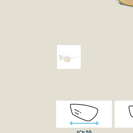
55 מ"מ