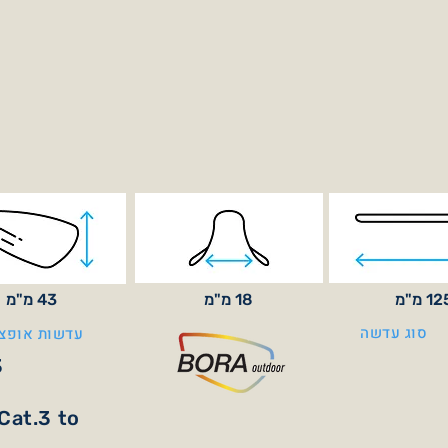
1 מ"מ
18 מ"מ
43 מ"מ
סוג עדשה
עדשות אופצי
3
Cat.3 to