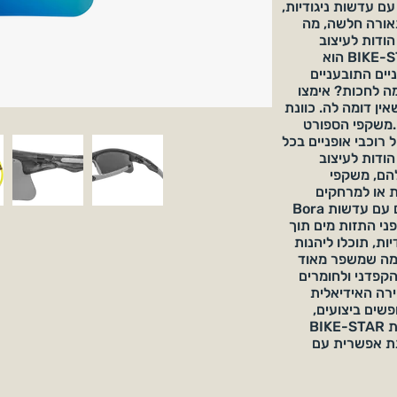
 עם עדשות ניגודיות,
תאורה חלשה, מה
ודות לעיצוב
הקפדני ולחומרים האיכותיים ביותר, BIKE-STAR הוא
יים התובעניים
מה לחכות? אימצו
כיבה שאין דומה לה. כוונת
.משקפי הספורט
ם של רוכבי אופניים בכל
הודות לעיצוב
הם, משקפי
ת או למרחקים
מהירים יותר. אבל זה לא הכל: הם מגיעים עם עדשות Bora
ני התזות מים תוך
יות, תוכלו ליהנות
 מה שמשפר מאוד
הקפדני ולחומרים
BIKE-STA הוא הבחירה האידיאלית
פשים ביצועים,
בטיחות ונוחות. אז למה לחכות? אימצו את BIKE-STAR
ונת אפשרית עם