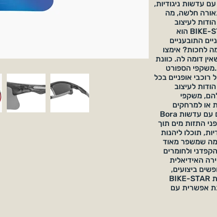
 עם עדשות ניגודיות,
תאורה חלשה, מה
ודות לעיצוב
הקפדני ולחומרים האיכותיים ביותר, BIKE-STAR הוא
יים התובעניים
מה לחכות? אימצו
כיבה שאין דומה לה. כוונת
.משקפי הספורט
ם של רוכבי אופניים בכל
הודות לעיצוב
הם, משקפי
ת או למרחקים
מהירים יותר. אבל זה לא הכל: הם מגיעים עם עדשות Bora
ני התזות מים תוך
יות, תוכלו ליהנות
 מה שמשפר מאוד
הקפדני ולחומרים
BIKE-STA הוא הבחירה האידיאלית
פשים ביצועים,
בטיחות ונוחות. אז למה לחכות? אימצו את BIKE-STAR
ונת אפשרית עם