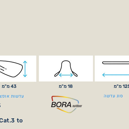
1 מ"מ
18 מ"מ
43 מ"מ
סוג עדשה
עדשות אופצי
3
Cat.3 to