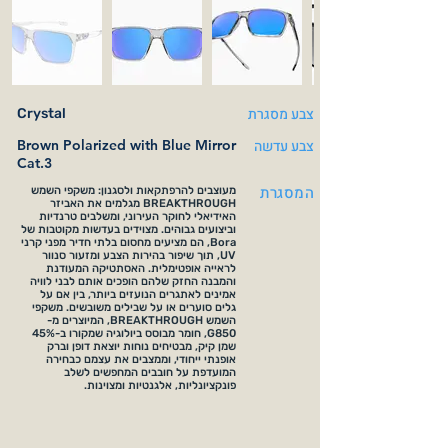
צבע מסגרת
Crystal
צבע עדשה
Brown Polarized with Blue Mirror
Cat.3
המסגרת
מעוצבים להרפתקאות ולסגנון: משקפי השמש
BREAKTHROUGH מגלמים את האביזר
האידיאלי לחוקר העירוני, ומשלבים טרנדיות
וביצועים גבוהים. מצוידים בעדשות מקוטבות של
Bora, הם מציעים מחסום בלתי חדיר מפני קרני
UV, תוך שיפור בהירות הצבע ומזעור סנוור
לראייה אופטימלית. האסתטיקה המעודנת
והמבנה החזק שלהם הופכים אותם לבני לוויה
אמינים לאתגרים הנועזים ביותר, בין אם על
גלים סוערים או על שבילים משובשים. משקפי
השמש BREAKTHROUGH, המיוצרים מ-
G850, חומר מבוסס ביולוגיה שמקורו ב-45%
שמן קיק, מבטיחים נוחות יוצאת דופן וברק
אופנתי ייחודי, וממצבים את עצמם כבחירה
המועדפת על חובבים המחפשים לשלב
פונקציונליות, אלגנטיות ומצוינות.