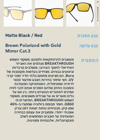
צבע מסגרת
Matte Black / Red
צבע עדשה
Brown Polarized with Gold
Mirror Cat.3
המסגרת
מעוצבים להרפתקאות ולסגנון: משקפי השמש
BREAKTHROUGH מגלמים את האביזר
האידיאלי לחוקר העירוני, ומשלבים טרנדיות
וביצועים גבוהים. מצוידים בעדשות מקוטבות של
Bora, הם מציעים מחסום בלתי חדיר מפני קרני
UV, תוך שיפור בהירות הצבע ומזעור סנוור
לראייה אופטימלית. האסתטיקה המעודנת
והמבנה החזק שלהם הופכים אותם לבני לוויה
אמינים לאתגרים הנועזים ביותר, בין אם על
גלים סוערים או על שבילים משובשים. משקפי
השמש BREAKTHROUGH, המיוצרים מ-
G850, חומר מבוסס ביולוגיה שמקורו ב-45%
שמן קיק, מבטיחים נוחות יוצאת דופן וברק
אופנתי ייחודי, וממצבים את עצמם כבחירה
המועדפת על חובבים המחפשים לשלב
פונקציונליות, אלגנטיות ומצוינות.