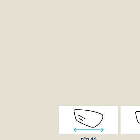
46 מ"מ