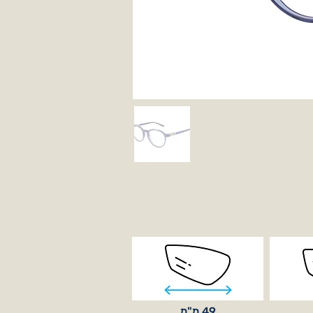
49 מ"מ