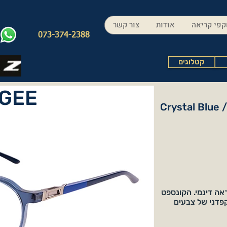
פי קריאה
אודות
צור קשר
073-374-2388
קטלוגים
GEE
Crystal Blue 
ה דינמי. הקונספט
פדני של צבעים