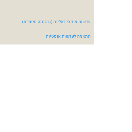
עדשות אופציונאליות (בהזמנה מיוחדת)
התאמה לעדשות אופטיות
צבעי משקפיים
Crystal Blue / Light
Clear / Red
Blue