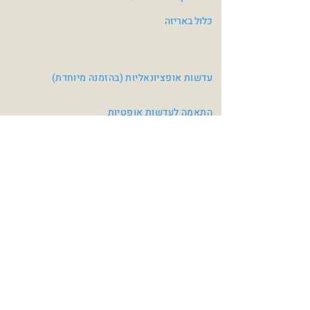
כלול באריזה
עדשות אופציונאליות (בהזמנה מיוחדת)
התאמה לעדשות אופטיות
צבעי משקפיים
Mat Black / Red
Matte Charcoal Grey
/Matte Black