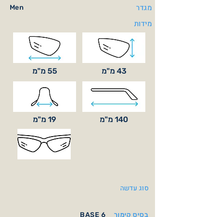
מגדר
Men
מידות
43 מ"מ
55 מ"מ
140 מ"מ
19 מ"מ
סוג עדשה
בסיס קימור
BASE 6