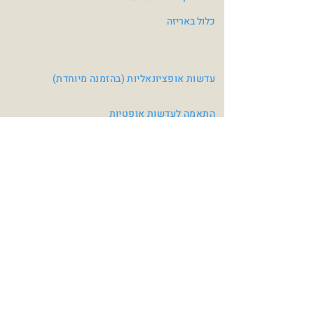
כלול באריזה
עדשות אופציונאליות (בהזמנה מיוחדת)
התאמה לעדשות אופטיות
צבעי משקפיים
Mat Black / Red
Matte Charcoal Grey
/Matte Black