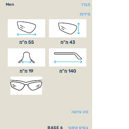
מגדר
Men
מידות
43 מ"מ
55 מ"מ
140 מ"מ
19 מ"מ
סוג עדשה
בסיס קימור
BASE 6