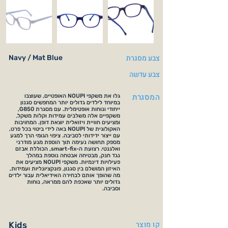
צבע מסגרת
Navy / Mat Blue
צבע עדשה
המסגרת
גלו את משקפי NOUPI האופטיים, שעוצבו
במיוחד לילדים גדולים יותר המחפשים סגנון
ייחודי ונוחות אופטימלית. עם מסגרת G850,
משקפיים אלה משלבים עמידות וקלות משקל,
ומציעים חוויית ויזואלית יוצאת דופן. המחויבות
האקולוגית של NOUPI באה לידי ביטוי בכל פרט,
עם ייצור ידידותי לסביבה. ציפוי הגומי הרך למגע
מספק תחושה נעימה תוך הוספת מגע מודרני
ואלגנטי. רצועת ה-smart-fix, הכוללת אבזם
נגד חנק, מבטיחה אבטחה נוספת במהלך
פעילויות דינמיות. משקפי NOUPI מציעים את
האיזון המושלם בין סגנון, פונקציונליות ועמידות,
מה שהופך אותם לבחירה האידיאלית עבור ילדים
גדולים יותר שאכפת להם ממראה, נוחות
וסביבה.
קו מוצר
Kids