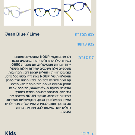
צבע מסגרת
Jean Blue / Lime
צבע עדשה
המסגרת
גלו את משקפי NOUPI האופטיים, שעוצבו
במיוחד לילדים גדולים יותר המחפשים סגנון
ייחודי ונוחות אופטימלית. עם מסגרת G850,
משקפיים אלה משלבים עמידות וקלות משקל,
ומציעים חוויית ויזואלית יוצאת דופן. המחויבות
האקולוגית של NOUPI באה לידי ביטוי בכל פרט,
עם ייצור ידידותי לסביבה. ציפוי הגומי הרך למגע
מספק תחושה נעימה תוך הוספת מגע מודרני
ואלגנטי. רצועת ה-smart-fix, הכוללת אבזם
נגד חנק, מבטיחה אבטחה נוספת במהלך
פעילויות דינמיות. משקפי NOUPI מציעים את
האיזון המושלם בין סגנון, פונקציונליות ועמידות,
מה שהופך אותם לבחירה האידיאלית עבור ילדים
גדולים יותר שאכפת להם ממראה, נוחות
וסביבה.
קו מוצר
Kids