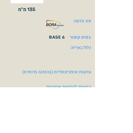
135 מ"מ
סוג עדשה
בסיס קימור
BASE 6
כלול באריזה
עדשות אופציונאליות (בהזמנה מיוחדת)
התאמה לעדשות אופטיות
עדשות שמש אופטיות BASE 6
צבעי משקפיים
Matt Black
Crystal Green / Matt
Black
Brown Photo Mirror