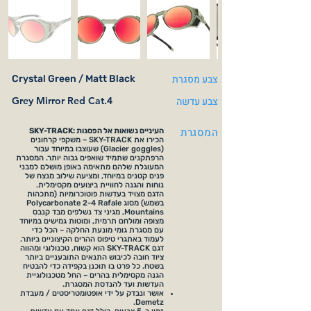
צבע מסגרת
Crystal Green / Matt Black
צבע עדשה
Grey Mirror Red Cat.4
המסגרת
SKY-TRACK: העיניים נשואות אל הפסגות
הכירו את SKY-TRACK – משקפי קרחונים
(Glacier goggles) שעוצבו במיוחד עבור
הרפתקנים שתמיד שואפים גבוה יותר. המסגרת
המעוגלת שלהם מתאימה באופן מושלם למבני
פנים קטנים במיוחד, ומציעה שילוב מנצח של
נוחות והגנה לחוויית ביצועים מקסימלית.
הדגם מצויד בעדשות פוטוכרומיות (מתכהות
בשמש) מסוג Polycarbonate 2-4 Rafale
Mountains, מגיני צד נשלפים מבד קנבס
מצופה ומולחם תרמית, ומוטות גמישים במיוחד
עם מסגרת גומי מונעת החלקה – הכל כדי
לעמוד באתגרי טיפוס ההרים הקיצוניים ביותר.
דגם SKY-TRACK הוא קשוח, טכנולוגי ומהווה
ציוד חובה לכיבוש התנאים התובעניים ביותר
בשטח. כל פרט בו תוכנן בקפידה כדי להבטיח
הגנה מקסימלית בהרים – החל מטכנולוגיית
העדשות ועד להנדסת המסגרת.
אושר ונבדק על ידי אופטומטריסטים / מעבדת
Demetz.