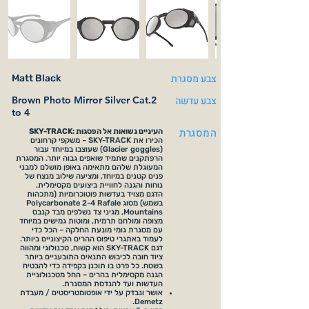
צבע מסגרת
Matt Black
צבע עדשה
Brown Photo Mirror Silver Cat.2
to 4
המסגרת
SKY-TRACK: העיניים נשואות אל הפסגות
הכירו את SKY-TRACK – משקפי קרחונים
(Glacier goggles) שעוצבו במיוחד עבור
הרפתקנים שתמיד שואפים גבוה יותר. המסגרת
המעוגלת שלהם מתאימה באופן מושלם למבני
פנים קטנים במיוחד, ומציעה שילוב מנצח של
נוחות והגנה לחוויית ביצועים מקסימלית.
הדגם מצויד בעדשות פוטוכרומיות (מתכהות
בשמש) מסוג Polycarbonate 2-4 Rafale
Mountains, מגיני צד נשלפים מבד קנבס
מצופה ומולחם תרמית, ומוטות גמישים במיוחד
עם מסגרת גומי מונעת החלקה – הכל כדי
לעמוד באתגרי טיפוס ההרים הקיצוניים ביותר.
דגם SKY-TRACK הוא קשוח, טכנולוגי ומהווה
ציוד חובה לכיבוש התנאים התובעניים ביותר
בשטח. כל פרט בו תוכנן בקפידה כדי להבטיח
הגנה מקסימלית בהרים – החל מטכנולוגיית
העדשות ועד להנדסת המסגרת.
אושר ונבדק על ידי אופטומטריסטים / מעבדת
Demetz.