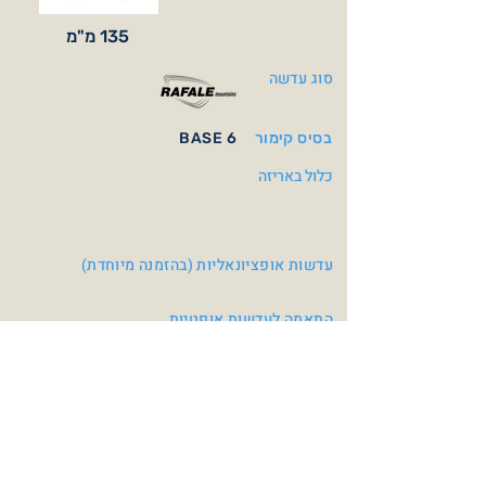
135 מ"מ
סוג עדשה
בסיס קימור
BASE 6
כלול באריזה
עדשות אופציונאליות (בהזמנה מיוחדת)
התאמה לעדשות אופטיות
עדשות שמש אופטיות BASE 6
צבעי משקפיים
Matt Black
Crystal Green / Matt
Black
Brown Photo Mirror