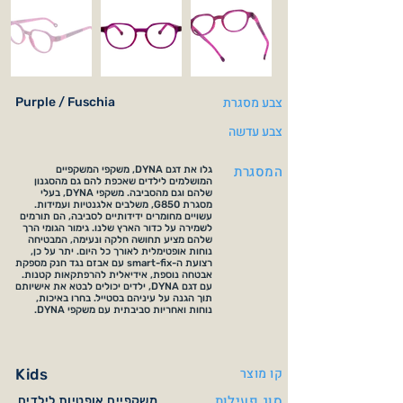
צבע מסגרת
Purple / Fuschia
צבע עדשה
המסגרת
גלו את דגם DYNA, משקפי המשקפיים
המושלמים לילדים שאכפת להם גם מהסגנון
שלהם וגם מהסביבה. משקפי DYNA, בעלי
מסגרת G850, משלבים אלגנטיות ועמידות.
עשויים מחומרים ידידותיים לסביבה, הם תורמים
לשמירה על כדור הארץ שלנו. גימור הגומי הרך
שלהם מציע תחושה חלקה ונעימה, המבטיחה
נוחות אופטימלית לאורך כל היום. יתר על כן,
רצועת ה-smart-fix עם אבזם נגד חנק מספקת
אבטחה נוספת, אידיאלית להרפתקאות קטנות.
עם דגם DYNA, ילדים יכולים לבטא את אישיותם
תוך הגנה על עיניהם בסטייל. בחרו באיכות,
נוחות ואחריות סביבתית עם משקפי DYNA.
קו מוצר
Kids
סוג פעילות
משקפיים אופטיות לילדים