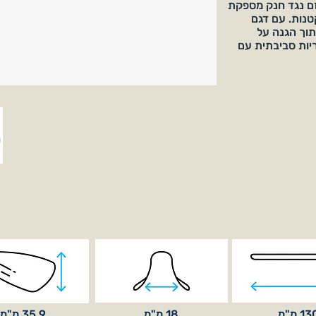
ת ה-smart-fix עם אבזם נגד חנק מספקת
נות. עם דגם
 תוך הגנה על
ריות סביבתית עם
1 מ"מ
18 מ"מ
35.9 מ"מ