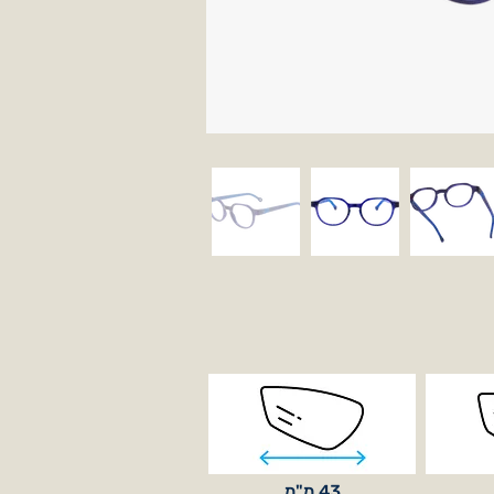
43 מ"מ