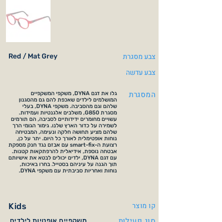
צבע מסגרת
Red / Mat Grey
צבע עדשה
המסגרת
גלו את דגם DYNA, משקפי המשקפיים
המושלמים לילדים שאכפת להם גם מהסגנון
שלהם וגם מהסביבה. משקפי DYNA, בעלי
מסגרת G850, משלבים אלגנטיות ועמידות.
עשויים מחומרים ידידותיים לסביבה, הם תורמים
לשמירה על כדור הארץ שלנו. גימור הגומי הרך
שלהם מציע תחושה חלקה ונעימה, המבטיחה
נוחות אופטימלית לאורך כל היום. יתר על כן,
רצועת ה-smart-fix עם אבזם נגד חנק מספקת
אבטחה נוספת, אידיאלית להרפתקאות קטנות.
עם דגם DYNA, ילדים יכולים לבטא את אישיותם
תוך הגנה על עיניהם בסטייל. בחרו באיכות,
נוחות ואחריות סביבתית עם משקפי DYNA.
קו מוצר
Kids
סוג פעילות
משקפיים אופטיות לילדים