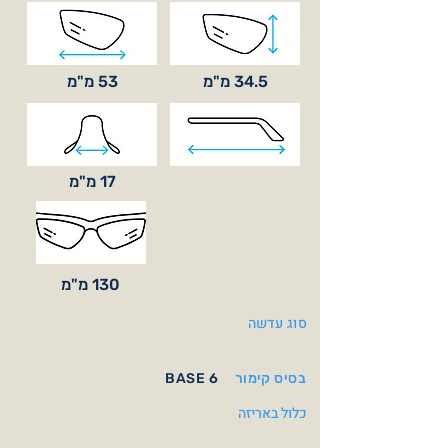
34.5 מ"מ
53 מ"מ
17 מ"מ
130 מ"מ
סוג עדשה
בסיס קימור
BASE 6
כלול באריזה