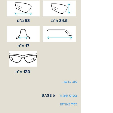
34.5 מ"מ
53 מ"מ
17 מ"מ
130 מ"מ
סוג עדשה
בסיס קימור
BASE 6
כלול באריזה