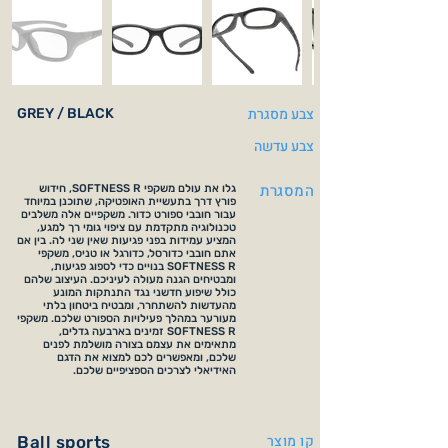
צבע מסגרת
GREY / BLACK
צבע עדשה
המסגרת
גלו את עולם משקפי SOFTNESS R, חידוש
פורץ דרך בתעשיית האופטיקה, שתוכנן במיוחד
עבור חובבי ספורט כדור. משקפיים אלה משלבים
טכנולוגיה מתקדמת עם ציפוי גומי רך למגע,
המציע עמידות בפני פגיעות שאין שני לה. בין אם
אתם חובבי כדורסל, כדורגל או טניס, משקפי
SOFTNESS R בנויים כדי לספוג פגיעות,
ומבטיחים הגנה מעולה לעיניכם. העיצוב שלהם
כולל שיפוע חדשני נגד התנתקות המונע
מהעדשות להשתחרר, ומבטיח ביטחון בלתי
מעורער במהלך פעילויות הספורט שלכם. משקפי
SOFTNESS R זמינים בארבעה גדלים,
מתאימים את עצמם בצורה מושלמת לפנים
שלכם, ומאפשרים לכם למצוא את הדגם
האידיאלי לצרכים הספציפיים שלכם.
קו מוצר
Ball sports