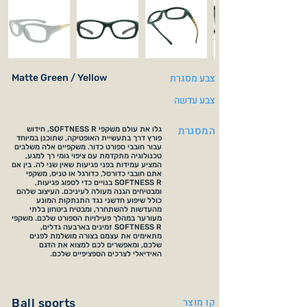
צבע מסגרת
Matte Green / Yellow
צבע עדשה
המסגרת
גלו את עולם משקפי SOFTNESS R, חידוש
פורץ דרך בתעשיית האופטיקה, שתוכנן במיוחד
עבור חובבי ספורט כדור. משקפיים אלה משלבים
טכנולוגיה מתקדמת עם ציפוי גומי רך למגע,
המציע עמידות בפני פגיעות שאין שני לה. בין אם
אתם חובבי כדורסל, כדורגל או טניס, משקפי
SOFTNESS R בנויים כדי לספוג פגיעות,
ומבטיחים הגנה מעולה לעיניכם. העיצוב שלהם
כולל שיפוע חדשני נגד התנתקות המונע
מהעדשות להשתחרר, ומבטיח ביטחון בלתי
מעורער במהלך פעילויות הספורט שלכם. משקפי
SOFTNESS R זמינים בארבעה גדלים,
מתאימים את עצמם בצורה מושלמת לפנים
שלכם, ומאפשרים לכם למצוא את הדגם
האידיאלי לצרכים הספציפיים שלכם.
קו מוצר
Ball sports