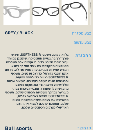
צבע מסגרת
GREY / BLACK
צבע עדשה
המסגרת
גלו את עולם משקפי SOFTNESS R, חידוש
פורץ דרך בתעשיית האופטיקה, שתוכנן במיוחד
עבור חובבי ספורט כדור. משקפיים אלה משלבים
טכנולוגיה מתקדמת עם ציפוי גומי רך למגע,
המציע עמידות בפני פגיעות שאין שני לה. בין אם
אתם חובבי כדורסל, כדורגל או טניס, משקפי
SOFTNESS R בנויים כדי לספוג פגיעות,
ומבטיחים הגנה מעולה לעיניכם. העיצוב שלהם
כולל שיפוע חדשני נגד התנתקות המונע
מהעדשות להשתחרר, ומבטיח ביטחון בלתי
מעורער במהלך פעילויות הספורט שלכם. משקפי
SOFTNESS R זמינים בארבעה גדלים,
מתאימים את עצמם בצורה מושלמת לפנים
שלכם, ומאפשרים לכם למצוא את הדגם
האידיאלי לצרכים הספציפיים שלכם.
קו מוצר
Ball sports