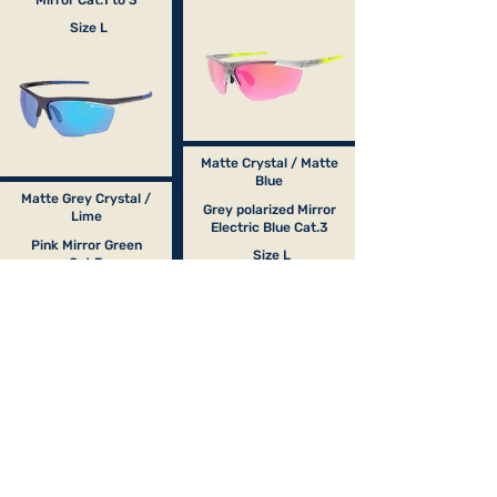
Mirror Cat.1 to 3
Size L
Matte Crystal / Matte
Blue
Matte Grey Crystal /
Grey polarized Mirror
Lime
Electric Blue Cat.3
Pink Mirror Green
Size L
Cat.3
Size L
Matte Black / Matte
Red
Mat Crystal Purple /
Grey Yellow
Mat Red
photochromic Red