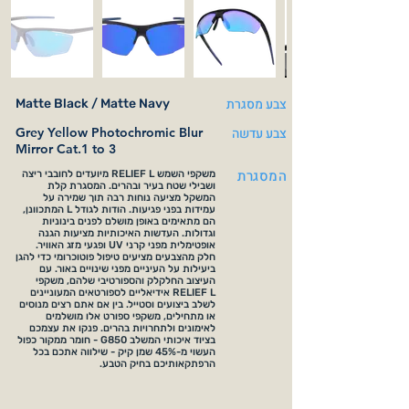
צבע מסגרת
Matte Black / Matte Navy
צבע עדשה
Grey Yellow Photochromic Blur
Mirror Cat.1 to 3
המסגרת
משקפי השמש RELIEF L מיועדים לחובבי ריצה
ושבילי שטח בעיר ובהרים. המסגרת קלת
המשקל מציעה נוחות רבה תוך שמירה על
עמידות בפני פגיעות. הודות לגודל L המתכוונן,
הם מתאימים באופן מושלם לפנים בינוניות
וגדולות. העדשות האיכותיות מציעות הגנה
אופטימלית מפני קרני UV ופגעי מזג האוויר.
חלק מהצבעים מציעים טיפול פוטוכרומי כדי להגן
ביעילות על העיניים מפני שינויים באור. עם
העיצוב החלקלק והספורטיבי שלהם, משקפי
RELIEF L אידיאליים לספורטאים המעוניינים
לשלב ביצועים וסטייל. בין אם אתם רצים מנוסים
או מתחילים, משקפי ספורט אלו מושלמים
לאימונים ולתחרויות בהרים. פנקו את עצמכם
בציוד איכותי המשלב G850 - חומר ממקור כפול
העשוי מ-45% שמן קיק - שילווה אתכם בכל
הרפתקאותיכם בחיק הטבע.