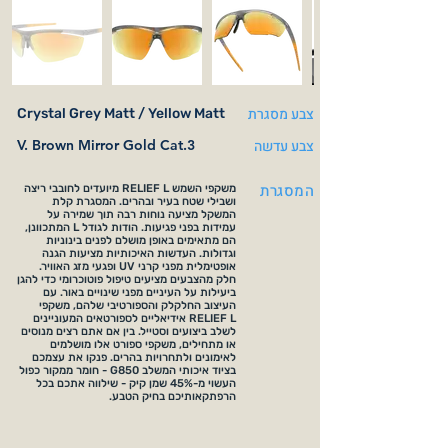
צבע מסגרת
Crystal Grey Matt / Yellow Matt
צבע עדשה
V. Brown Mirror Gold Cat.3
המסגרת
משקפי השמש RELIEF L מיועדים לחובבי ריצה
ושבילי שטח בעיר ובהרים. המסגרת קלת
המשקל מציעה נוחות רבה תוך שמירה על
עמידות בפני פגיעות. הודות לגודל L המתכוונן,
הם מתאימים באופן מושלם לפנים בינוניות
וגדולות. העדשות האיכותיות מציעות הגנה
אופטימלית מפני קרני UV ופגעי מזג האוויר.
חלק מהצבעים מציעים טיפול פוטוכרומי כדי להגן
ביעילות על העיניים מפני שינויים באור. עם
העיצוב החלקלק והספורטיבי שלהם, משקפי
RELIEF L אידיאליים לספורטאים המעוניינים
לשלב ביצועים וסטייל. בין אם אתם רצים מנוסים
או מתחילים, משקפי ספורט אלו מושלמים
לאימונים ולתחרויות בהרים. פנקו את עצמכם
בציוד איכותי המשלב G850 - חומר ממקור כפול
העשוי מ-45% שמן קיק - שילווה אתכם בכל
הרפתקאותיכם בחיק הטבע.