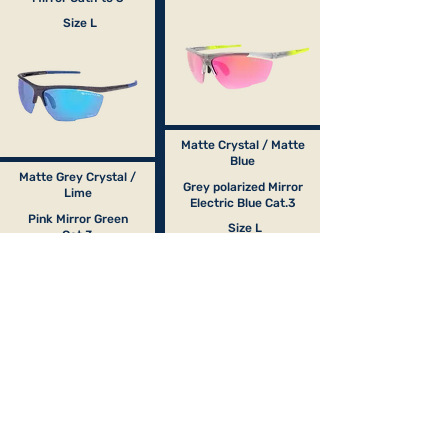
Size L
Matte Crystal / Matte
Blue
Matte Grey Crystal /
Grey polarized Mirror
Lime
Electric Blue Cat.3
Pink Mirror Green
Size L
Cat.3
Size L
Matte Black / Matte
Red
Mat Crystal Purple /
Grey Yellow
Mat Red
photochromic Red