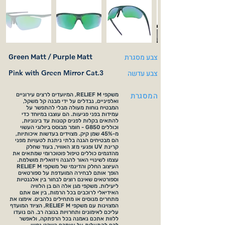
צבע מסגרת
Green Matt / Purple Matt
צבע עדשה
Pink with Green Mirror Cat.3
המסגרת
משקפי RELIEF M, המיועדים לרצים עירוניים
ואלפיניים, נבדלים על ידי מבנה קל משקל,
המבטיח נוחות מעולה מבלי להתפשר על
עמידות בפני פגיעות. הם עוצבו במיוחד כדי
להתאים בקלות לפנים קטנות עד בינוניות,
וכוללים G850 - חומר מבוסס ביולוגי העשוי
מ-45% שמן קיק. מצוידים בעדשות איכותיות,
הם מבטיחים הגנה בלתי ניתנת לטעויות מפני
קרינת UV ופגעי מזג האוויר, בעוד שחלק
מהדגמים כוללים טיפול פוטוכרומי שמתאים את
עצמו לשינויי האור להגנה ויזואלית מושלמת.
העיצוב החלק והדינמי של משקפי RELIEF M
הופך אותם לבחירה המועדפת על ספורטאים
וספורטאים שאינם רוצים לבחור בין אלגנטיות
ליעילות. משקפי מגן אלה הם בן הלוויה
האידיאלי לרוכבים בכל הרמות, בין אם אתם
מתחרים מנוסים או מתחילים נלהבים. אימצו את
המצוינות עם משקפי RELIEF M, הציוד המועדף
עליכם לאימונים ותחרויות בגובה רב. הם נועדו
ללוות אתכם נאמנה בכל הרפתקה, ולאפשר