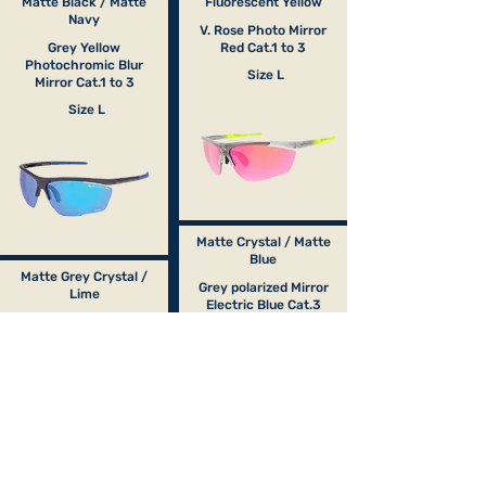
Matte Black / Matte
Fluorescent Yellow
Navy
V. Rose Photo Mirror
Grey Yellow
Red Cat.1 to 3
Photochromic Blur
Size L
Mirror Cat.1 to 3
Size L
Matte Crystal / Matte
Blue
Matte Grey Crystal /
Grey polarized Mirror
Lime
Electric Blue Cat.3
Pink Mirror Green
Size L
Cat.3
Size L