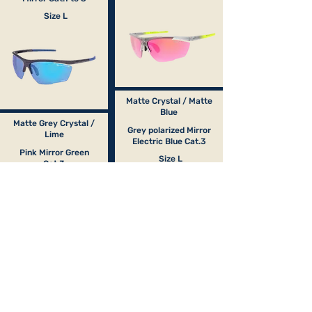
Size L
Matte Crystal / Matte
Blue
Matte Grey Crystal /
Grey polarized Mirror
Lime
Electric Blue Cat.3
Pink Mirror Green
Size L
Cat.3
Size L
Matte Black / Matte
Red
Mat Crystal Purple /
Grey Yellow
Mat Red
photochromic Red