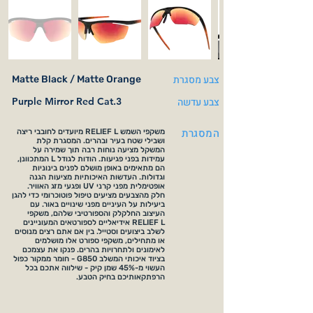
צבע מסגרת
Matte Black / Matte Orange
צבע עדשה
Purple Mirror Red Cat.3
המסגרת
משקפי השמש RELIEF L מיועדים לחובבי ריצה
ושבילי שטח בעיר ובהרים. המסגרת קלת
המשקל מציעה נוחות רבה תוך שמירה על
עמידות בפני פגיעות. הודות לגודל L המתכוונן,
הם מתאימים באופן מושלם לפנים בינוניות
וגדולות. העדשות האיכותיות מציעות הגנה
אופטימלית מפני קרני UV ופגעי מזג האוויר.
חלק מהצבעים מציעים טיפול פוטוכרומי כדי להגן
ביעילות על העיניים מפני שינויים באור. עם
העיצוב החלקלק והספורטיבי שלהם, משקפי
RELIEF L אידיאליים לספורטאים המעוניינים
לשלב ביצועים וסטייל. בין אם אתם רצים מנוסים
או מתחילים, משקפי ספורט אלו מושלמים
לאימונים ולתחרויות בהרים. פנקו את עצמכם
בציוד איכותי המשלב G850 - חומר ממקור כפול
העשוי מ-45% שמן קיק - שילווה אתכם בכל
הרפתקאותיכם בחיק הטבע.